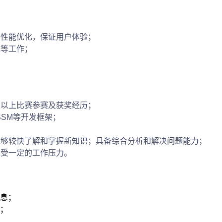
行性能优化，保证用户体验；
试等工作；
级以上比赛参赛及获奖经历；
t、SSM等开发框架；
能够较快了解和掌握新知识；具备综合分析和解决问题能力；
承受一定的工作压力。
信息；
统；