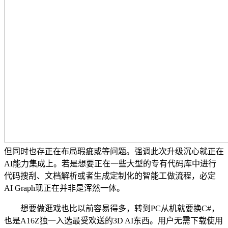
但同时也存正在布局瑕疵或等问题。强调此次升级沉心就正在
AI能力集成上。若是想要正在一些大型的专有代码库中进行
代码搜刮、文档解析或者生成定制化的智能工做流程，必定
AI Graph现正在并非是浑然一体。
想要做逛戏也比以前容易得多，转到PC从机就要换C#，
也是A16Z独一入选最受欢送的3D AI东西。用户无需下载使用