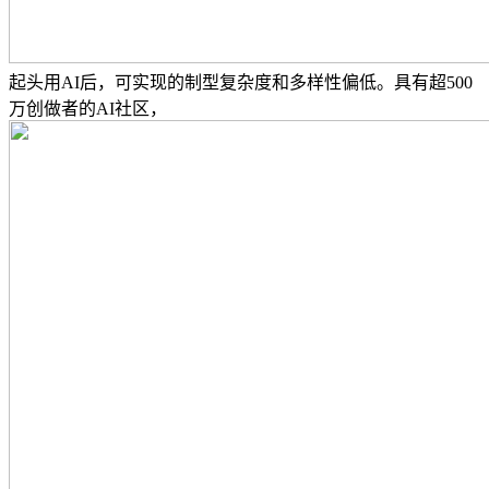
起头用AI后，可实现的制型复杂度和多样性偏低。具有超500
万创做者的AI社区，