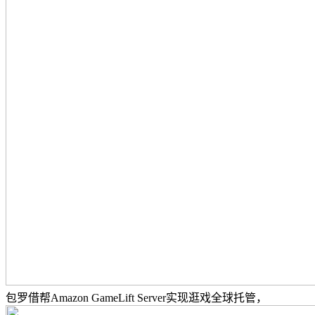
包罗借帮Amazon GameLift Server实现逛戏全球托管，