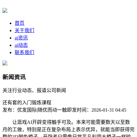
首页
关于我们
ai资讯
ai动态
联系我们
新闻资讯
关注行业动态、报道公司新闻
还有套的入门锻炼课程
发布：优发国际|随优而动一触即发
时间：2026-01-31 04:45
让逛戏AI开辟变得触手可及。本来可能需要数天以至数
月的工做，特别是正在复杂布局上表示优异，就能当即获得完
整的3D脚色模子。开辟者只需像日常平凡利用大模子一样输