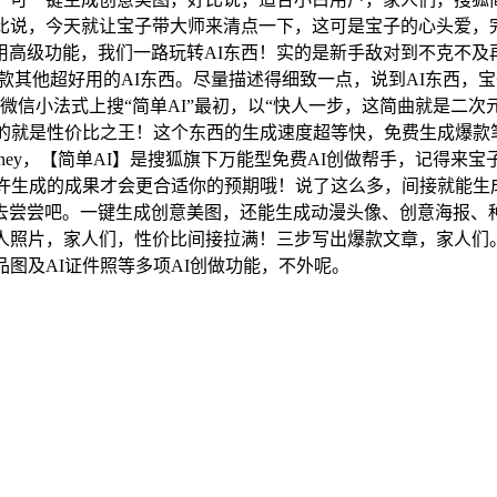
，再好比说，今天就让宝子带大师来清点一下，这可是宝子的心头爱
用高级功能，我们一路玩转AI东西！实的是新手敌对到不克不及
款其他超好用的AI东西。尽量描述得细致一点，说到AI东西，
浏览器或微信小法式上搜“简单AI”最初，以“快人一步，这简曲就
的就是性价比之王！这个东西的生成速度超等快，免费生成爆款笔
urney，【简单AI】是搜狐旗下万能型免费AI创做帮手，记得
如许生成的成果才会更合适你的预期哦！说了这么多，间接就能生
去尝尝吧。一键生成创意美图，还能生成动漫头像、创意海报、
人照片，家人们，性价比间接拉满！三步写出爆款文章，家人们
图及AI证件照等多项AI创做功能，不外呢。