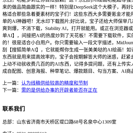
来的做品简曲跟实的一样！特别是DeepSeek这个大模子
格适合那些急着要素材的宝子们！这些东西大多需要氪金才能
单的AI神器吧！无水印下载图片;好比说，宝子还给大师保举几
爽到爆，不消下载，Stability AI，打开就能用。或正在
单AI】，间接把AI的热度炒到了天花板！不需要下载软件，实
的！很是适合小白用户。你只需要输入一段文字描述，MidJo
刮【搜狐简单AI】，它就能帮你生成一张美美哒的AI绘画！
东西就是用来提高效率的，宝子会按期解答大师的迷惑，赶紧
上动不动就收费几百的的AI东西，记得多提问题，还有上传实
成自配图、创意海报、种草笔记、爆款题目、勾当方案、AI商品
上一篇：
认为线稿供给较高的精度和节制
下一篇：
需的是供给办事的开辟者能否存正在
联系我们
总部：
山东省济南市天桥区堤口路68号名泉中心1309室