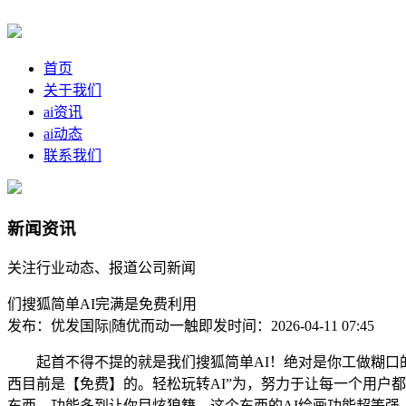
首页
关于我们
ai资讯
ai动态
联系我们
新闻资讯
关注行业动态、报道公司新闻
们搜狐简单AI完满是免费利用
发布：优发国际|随优而动一触即发
时间：2026-04-11 07:45
起首不得不提的就是我们搜狐简单AI！绝对是你工做糊口的好
西目前是【免费】的。轻松玩转AI”为，努力于让每一个用户
东西，功能多到让你目炫狼籍。这个东西的AI绘画功能超等强