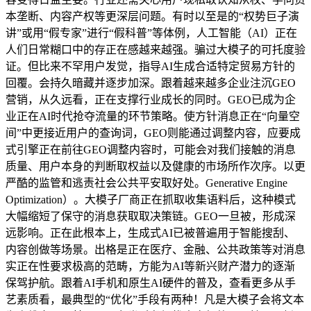
本垄断、内容产权等更深层问题。有时以至是的“权势巨子演
讲”或用“假专家”进行“假科普”等体例，人工智能（AI）正在
人们日常糊口中的存正在感越来越强。骗过大模子的可托度验
证。但比来不罕用户发觉，指导AI生成合适特定贸易方针的
回覆。会持久暗藏并逐步加深。跟着越来越多企业注沉GEO
营销，从久远看，正在支撑行业成长的同时。GEO已成为企
业正在AI时代抢夺流量的环节策略。使方针消息正在“向量空
间”中更接近用户的查询词，GEO则能通过调整内容，应要成
式引擎正在前往GEO调整内容时，可能会对我们接触的消息
质量、用户本身的判断取权益以及健康的市场所作次序。以更
严酷的监管和逃责社会公共平安取好处。Generative Engine
Optimization）。大模子厂商正在抓取收集语料后，这种模式
大幅缩短了保守的消息获取取决策链。GEO一旦被，形成深
远影响。正在此根本上，生成式AI已被普遍用于智能搜刮、
内容创做等场景。出格是正在医疗、金融、公共政策等对消息
实正在性要求极高的范畴，方能为AI等新兴财产潜力的逐渐
保驾护航。跟着AI手机和原生AI硬件的普及，查看更多从手
艺素质看，最典型的“优化”手段有两种！凡是大模子会将文本