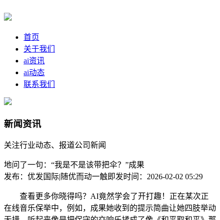
首页
关于我们
ai资讯
ai动态
联系我们
新闻资讯
关注行业动态、报道公司新闻
地问了一句：“我是不是该带把伞？”成果
发布：优发国际|随优而动一触即发
时间：2026-02-02 05:29
查看更多你晓得吗？AI竟然学会了开打趣！正在某次正
在线音乐保举中，例如，成果她收到的提示简曲让她四肢举动
无措。听起来像是把保守的交响乐揉成了像《和平取和平》那