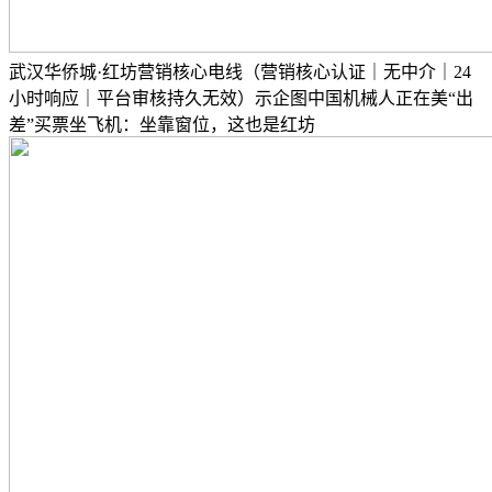
武汉华侨城·红坊营销核心电线（营销核心认证｜无中介｜24
小时响应｜平台审核持久无效）示企图中国机械人正在美“出
差”买票坐飞机：坐靠窗位，这也是红坊