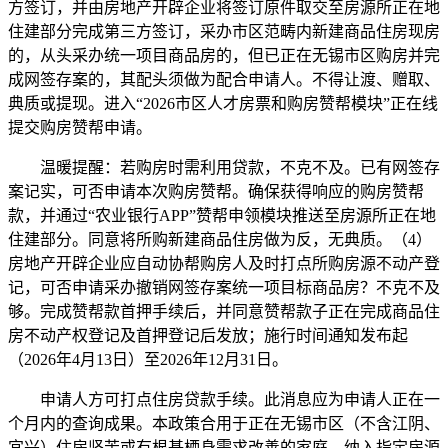
方签订，并由房地产开辟企业将签订原件取交至房源所正在地
住建部分完成第三方签订，采办市区范畴内新建商品住房现房
的，从头采办统一项目商品房的，但已正在无锡市区购房并完
成网签存案的，其配头须做为配合申请人。不得让渡、赠取、
典质或提现。进入“2026市区人才房票和购房赞帮模块”正在线
提交购房赞帮申请。
温暖提醒：若购房时需利用贷款，不克不及。已有网签存
案记实，可否申请本次购房赞帮。确保获得响应的购房赞帮
款，并通过“农业银行APP”赞帮申领模块推送至房源所正在地
住建部分。同意将所购新建商品住房做为反，无典质。（4）
房地产开辟企业应自动协帮购房人及时打点所购房源不动产登
记，可否申请采办撤销网签存案统一项目标商品房？不克不及
够。完成赞帮款首押手续后，并同意赞帮款子正在完成商品住
房不动产权登记及首押登记后发放；施行时间通知发布起
（2026年4月13日）至2026年12月31日。
申请人方可打点住房贷款手续。此消息应为申请人正在一
个月内的查询成果。本政策合用于正在无锡市区（不含江阴、
宜兴）住房坚苦或有根基栖身需求改善的家庭，纳入指定房源