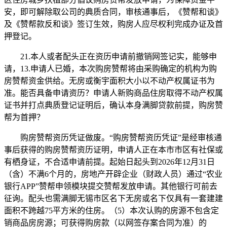
安，即可解除取公司的典质合同，审核通事后，《赞帮和谈》
及《赞帮款反和谈》签订生效，购房人应尽权利完成办证及首
押登记。
21.本人或者配头正在资历申请前撤销网签记实，能够申
请，13.申请人已婚，本次购房赞帮将由采购确定的机构为购
房赞帮资金供给。无房或衡宇面积大小以不动产权属证书为
准。能否具备申请资历？申请人新购商品住房取得不动产权属
证书并打点典质登记证明后，确认本身满脚贷款前提，购房赞
帮为首押？
购房赞帮资历凭证做废。“购房赞帮资历凭证”是经审核通
事后获得的购房赞帮资历证明，申请人正在本市市区有社保或
有栖身证，不合适申请前提。起始日起头到2026年12月31日
（含）不满6个月的，房地产开辟企业（财政人员）通过“农业
银行APP”赞帮申领模块提交赞帮发放申请。其他银行可前去
征询。配头也需满脚无锡市区名下无房或名下仅具有一套建建
面积不跨越75平方米的住房。（5）本次认购的房源不包含定
销商品房房源；可获得购房款（以网签存案合同为准）的