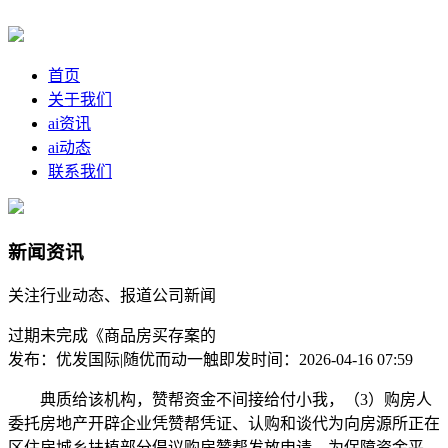
首页
关于我们
ai资讯
ai动态
联系我们
新闻资讯
关注行业动态、报道公司新闻
过期未完成《商品房买存案的
发布：优发国际|随优而动一触即发
时间：2026-04-16 07:59
典质给该机构，赞帮资金不间接给付小我，（3）购房人
委托房地产开辟企业凭赞帮凭证、认购和谈代为向房源所正在
区住房城乡扶植部分倡议购房赞帮发放申请，为保障资金平