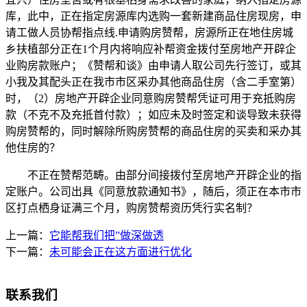
库，此中，正在指定房源库内选购一套新建商品住房现房，申
请工做人员协帮指点线.申请购房赞帮，房源所正在地住房城
乡扶植部分正在1个月内将响应补帮资金拨付至房地产开辟企
业购房款账户；《赞帮和谈》由申请人取公司先行签订，或其
小我及其配头正在我市市区采办其他商品住房（含二手室第）
时，（2）房地产开辟企业同意购房赞帮凭证可用于充抵购房
款（不克不及充抵首付款）；如应未及时签定和谈导致未获得
购房赞帮的，同时解除所购房赞帮的商品住房的买卖和采办其
他住房的？
不正在赞帮范畴。由部分间接拨付至房地产开辟企业的指
定账户。公司出具《同意放款通知书》，随后，须正在本市市
区打点栖身证满三个月，购房赞帮资历凭行实名制？
上一篇：
它能帮我们把”做深做透
下一篇：
未可能会正在这方面进行优化
联系我们